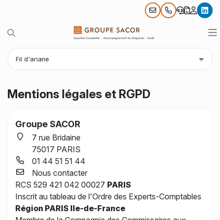
link
Contact
01 44 51 51 44
Rechercher sur le site
O
Notre cabinet
Fil d'ariane
Nos expertises
Présentation
Mentions légales et RGPD
Votre profil
Nos bureaux
Comptabilité
Actualités
Les associés
Audit et commissariat aux comptes
TPE et entrepreneurs
Groupe SACOR
7 rue Bridaine
Outils pratiques
Nous rejoindre
RH et Paie
PME et ETI
Actualités
75017 PARIS
Cinéma / Spectacles
Création d’entreprise
Professions libérales
Échéancier
Simulateurs
01 44 51 51 44
Nous contacter
Blog
Transmission / Reprise d’Entreprise
Associations
Recherche
Chiffres utiles
Présentation
RCS 529 421 042 00027
PARIS
Inscrit au tableau de l'Ordre des Experts-Comptables
Juridique d’entreprise et Fiscalité
Entertainment : Missions spécifiques
Région PARIS Ile-de-France