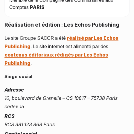
Membre de la Compagnie des Commissaires aux
Direction financière externalisée
Comptes
PARIS
Régulation financière : Contrôle interne et conformité
Réalisation et édition :
Les Echos Publishing
Assistance aux sociétés et investisseurs étrangers
Le site Groupe SACOR a été
réalisé par Les Echos
Publishing
. Le site internet est alimenté par des
contenus éditoriaux rédigés par Les Echos
Publishing
.
Siège social
Adresse
10, boulevard de Grenelle – CS 10817 – 75738 Paris
cedex 15
RCS
RCS 381 123 868 Paris